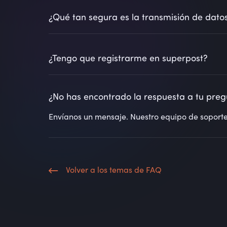
El código QR permite al destinatario acceder a 
¿Qué tan segura es la transmisión de dat
la carta como PDF o reenviarla directamente po
Todas las transmisiones de datos en superpost e
¿Tengo que registrarme en superpost?
No, no es necesario registrarse. Puedes escribir
¿No has encontrado la respuesta a tu pre
Envíanos un mensaje. Nuestro equipo de soport
Volver a los temas de FAQ